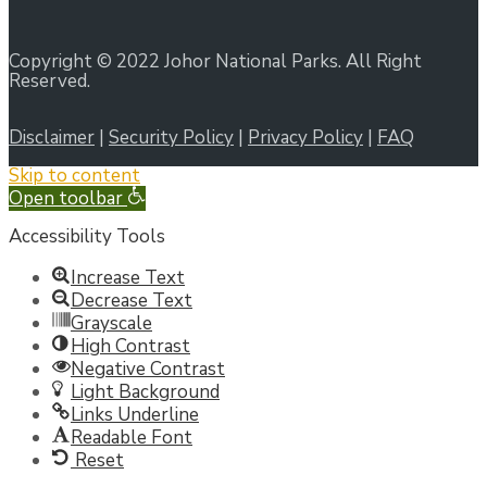
Copyright © 2022 Johor National Parks. All Right
Reserved.
Disclaimer
|
Security Policy
|
Privacy Policy
|
FAQ
Skip to content
Open toolbar
Accessibility Tools
Increase Text
Decrease Text
Grayscale
High Contrast
Negative Contrast
Light Background
Links Underline
Readable Font
Reset