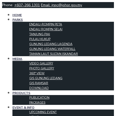
Phone:
+607-266 1301
Email: jnpc@johor.gov.my
HOME
PARKS
ENDAU-ROMPIN PETA
ENDAU ROMPIN SELAI
TANJUNG PIAI
PULAU KUKUP
GUNUNG LEDANG LAGENDA
GUNUNG LEDANG WATERFALL
TAMAN LAUT SULTAN ISKANDAR
MEDIA
VIDEO GALLERY
PHOTO GALLERY
360° VIEW
GIS GUNUNG LEDANG
GIS RAMSAR
DOWNLOAD
PRODUCTS
PUBLICATION
PACKAGES
EVENT & INFO
UPCOMING EVENT