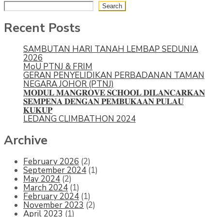
Search
Recent Posts
SAMBUTAN HARI TANAH LEMBAP SEDUNIA
2026
MoU PTNJ & FRIM
GERAN PENYELIDIKAN PERBADANAN TAMAN
NEGARA JOHOR (PTNJ)
𝐌𝐎𝐃𝐔𝐋 𝐌𝐀𝐍𝐆𝐑𝐎𝐕𝐄 𝐒𝐂𝐇𝐎𝐎𝐋 𝐃𝐈𝐋𝐀𝐍𝐂𝐀𝐑𝐊𝐀𝐍
𝐒𝐄𝐌𝐏𝐄𝐍𝐀 𝐃𝐄𝐍𝐆𝐀𝐍 𝐏𝐄𝐌𝐁𝐔𝐊𝐀𝐀𝐍 𝐏𝐔𝐋𝐀𝐔
𝐊𝐔𝐊𝐔𝐏
LEDANG CLIMBATHON 2024
Archive
February 2026
(2)
September 2024
(1)
May 2024
(2)
March 2024
(1)
February 2024
(1)
November 2023
(2)
April 2023
(1)