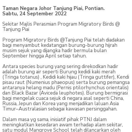
Taman Negara Johor Tanjung Piai, Pontian.
Sabtu, 24 September 2022
Sekitar Majlis Perasmian Program Migratory Birds @
Tanjung Piai
Program Migratory Birds @Tanjung Piai telah diadakan
bagi menyambut kedatangan burung-burung hijrah
musim sejuk yang dijangka hadir bermula bulan
September hingga April setiap tahun.
Antara species burung yang sering direkodkan hadir
adalah burung air seperti Burung kedidi kaki merah
(Tringa totanus) , Kedidi kaki hijau (Tringa guttifer), Kendi
pisau raut (Numenius phaeopus) serta burung pemangsa
antaranya helang madu (Pernis ptilorhynchus orientalis)
dan Black Bazar (Aviceda leuphotes). Burung bermigrasi
bagi mengelak cuaca sejuk di negara asal seperti China,
Russia, Jepun dan Korea yang menjadikan laluan Asia
Timur–Australasian sebagai kawasan persinggahan.
Dalam masa yg sama, inisiatif pihak PTNJ dalam
meningkatkan kesedaran awam terhadap alam sekitar,
satu modul Mangrove School telah dilancarkan oleh