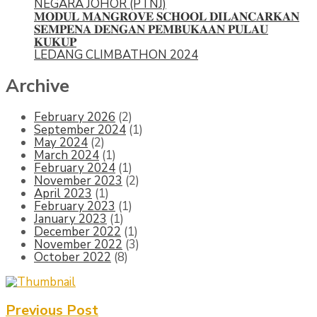
NEGARA JOHOR (PTNJ)
𝐌𝐎𝐃𝐔𝐋 𝐌𝐀𝐍𝐆𝐑𝐎𝐕𝐄 𝐒𝐂𝐇𝐎𝐎𝐋 𝐃𝐈𝐋𝐀𝐍𝐂𝐀𝐑𝐊𝐀𝐍
𝐒𝐄𝐌𝐏𝐄𝐍𝐀 𝐃𝐄𝐍𝐆𝐀𝐍 𝐏𝐄𝐌𝐁𝐔𝐊𝐀𝐀𝐍 𝐏𝐔𝐋𝐀𝐔
𝐊𝐔𝐊𝐔𝐏
LEDANG CLIMBATHON 2024
Archive
February 2026
(2)
September 2024
(1)
May 2024
(2)
March 2024
(1)
February 2024
(1)
November 2023
(2)
April 2023
(1)
February 2023
(1)
January 2023
(1)
December 2022
(1)
November 2022
(3)
October 2022
(8)
Previous Post