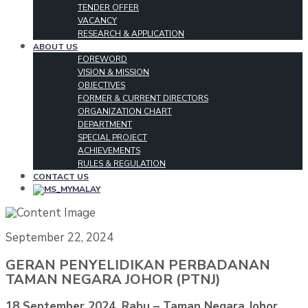
TENDER OFFER
VACANCY
RESEARCH & APPLICATION
ABOUT US
FOREWORD
VISION & MISSION
OBJECTIVES
FORMER & CURRENT DIRECTORS
ORGANIZATION CHART
DEPARTMENT
SPECIAL PROJECT
ACHIEVEMENTS
RULES & REGULATION
CONTACT US
MALAY
September 22, 2024
GERAN PENYELIDIKAN PERBADANAN
TAMAN NEGARA JOHOR (PTNJ)
18 September 2024, Rabu – Taman Negara Johor