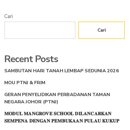
Cari
Cari
Recent Posts
SAMBUTAN HARI TANAH LEMBAP SEDUNIA 2026
MOU PTNJ & FRIM
GERAN PENYELIDIKAN PERBADANAN TAMAN
NEGARA JOHOR (PTNJ)
𝐌𝐎𝐃𝐔𝐋 𝐌𝐀𝐍𝐆𝐑𝐎𝐕𝐄 𝐒𝐂𝐇𝐎𝐎𝐋 𝐃𝐈𝐋𝐀𝐍𝐂𝐀𝐑𝐊𝐀𝐍
𝐒𝐄𝐌𝐏𝐄𝐍𝐀 𝐃𝐄𝐍𝐆𝐀𝐍 𝐏𝐄𝐌𝐁𝐔𝐊𝐀𝐀𝐍 𝐏𝐔𝐋𝐀𝐔 𝐊𝐔𝐊𝐔𝐏