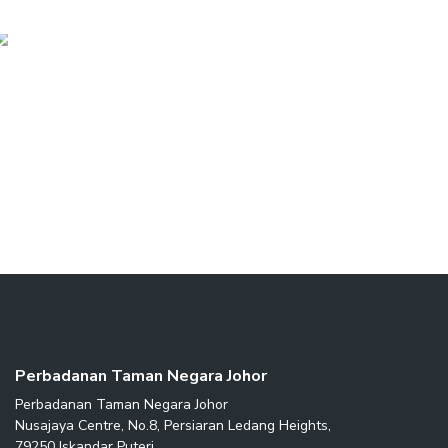
Next Post
MoU PTNJ & FRIM
Perbadanan Taman Negara Johor
Perbadanan Taman Negara Johor
Nusajaya Centre, No.8, Persiaran Ledang Heights,
79250 Iskandar Puteri,