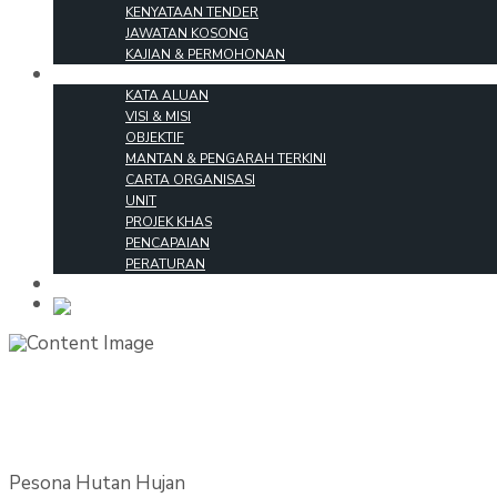
KENYATAAN TENDER
JAWATAN KOSONG
KAJIAN & PERMOHONAN
MENGENAI KAMI
KATA ALUAN
VISI & MISI
OBJEKTIF
MANTAN & PENGARAH TERKINI
CARTA ORGANISASI
UNIT
PROJEK KHAS
PENCAPAIAN
PERATURAN
HUBUNGI KAMI
ENGLISH
Pesona Hutan Hujan