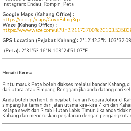
Instagram: Endau_Rompin_Peta
Google Maps (Kahang Office) :
https://goo.gl/maps/CnybE4mg3gx
Waze (Kahang Office) :
https://www.waze.com/ul?ll=2.21173700%2C103
.53583
GPS Location (Pejabat Kahang):
2°12’42.3″N 103°32’09
(Peta):
2°31’53.16″N 103°24’51.07″E
Menaiki Kereta
Pintu masuk Peta boleh diakses melalui bandar Kahang, di
dari utara, atau Simpang Renggam jika anda datang dari se
Anda boleh berhenti di pejabat Taman Negara Johor di Kah
simpang ke taman dari jalan utama kira-kira 7 km dari Kaha
kelapa sawit dan Rizab Hutan Labis Timur. Jika anda ti
Kahang dan meneruskan perjalanan dengan pengangkuta