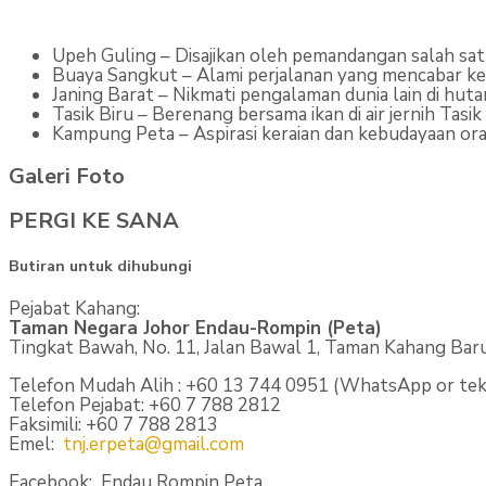
Upeh Guling – Disajikan oleh pemandangan salah satu 
Buaya Sangkut – Alami perjalanan yang mencabar ke ka
Janing Barat – Nikmati pengalaman dunia lain di huta
Tasik Biru – Berenang bersama ikan di air jernih Tasik 
Kampung Peta – Aspirasi keraian dan kebudayaan ora
Galeri Foto
PERGI KE SANA
Butiran untuk dihubungi
Pejabat Kahang:
Taman Negara Johor Endau-Rompin (Peta)
Tingkat Bawah, No. 11, Jalan Bawal 1, Taman Kahang Baru
Telefon Mudah Alih : +60 13 744 0951 (WhatsApp or tek
Telefon Pejabat: +60 7 788 2812
Faksimili: +60 7 788 2813
Emel:
tnj.erpeta@gmail.com
Facebook: Endau Rompin Peta