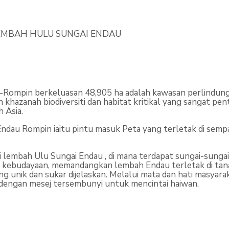
EMBAH HULU SUNGAI ENDAU
Rompin berkeluasan 48,905 ha adalah kawasan perlindung
n khazanah biodiversiti dan habitat kritikal yang sangat p
h Asia.
dau Rompin iaitu pintu masuk Peta yang terletak di sempad
lembah Ulu Sungai Endau , di mana terdapat sungai-sungai 
an kebudayaan, memandangkan lembah Endau terletak di t
unik dan sukar dijelaskan. Melalui mata dan hati masyaraka
up dengan mesej tersembunyi untuk mencintai haiwan.