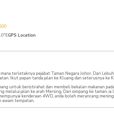
600
.0″E
GPS Location
 mana terletaknya pejabat Taman Negara Johor. Dari Lebuhr
latan. Ikut papan tanda jalan ke Kluang dan seterusnya ke 
ang untuk beristirahat dan membeli bekalan makanan pada sa
ng melalui jalan ke arah Mersing. Dari simpang ke taman, ia
dak mempunyai kenderaan 4WD, anda boleh merancang mening
n awam tempatan.