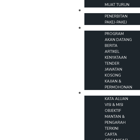
MUAT TURUN
PRODUK
PENERBITAN
PAKEJ-PAKEJ
PROGRAM & INFO
PROGRAM
AKAN DATANG
BERITA
ARTIKEL
KENYATAAN
TENDER
JAWATAN
KOSONG
KAJIAN &
PERMOHONAN
MENGENAI KAMI
KATA ALUAN
VISI & MISI
OBJEKTIF
MANTAN &
PENGARAH
TERKINI
CARTA