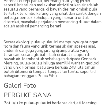
Berehat di tepi pantai, berenang di air yang jernih
seperti kristal dan melakukan aktiviti sukan air adalah
sesuatu yang berharga, di bawah desiran ombak pula
terletak terumbu karang yang sihat dan cantik dengan
pelbagai bentuk kehidupan yang menanti untuk
diterokai, manakala perjalanan memancing di laut dalam
adalah aspirasi pemancing berani
Secara ekologi, pulau-pulau ini mempunyai gabungan
flora dan fauna yang unik termasuk dari spesies asal,
endemik dan juga yang jarang dijumpai atau yang
terancam secara global – baik di darat maupun di
bawah air. Membentuk sebahagian daripada Geopark
Mersing, pulau-pulau ini juga memiliki warisan geologi
yang unik. Formasi batu lava berusia 248 juta tahun
boleh ditemui di tempat-tempat tertentu, seperti di
bahagian tenggara Pulau Sibu.
Galeri Foto
PERGI KE SANA
Bot laju ke pulau-pulau ini berlepas dari jeti Mersing